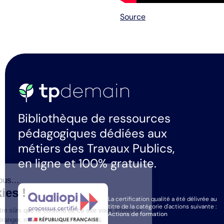
Source
Bibliothèque de ressources
pédagogiques dédiées aux
métiers des Travaux Publics,
en ligne et 100% gratuite.
Salut c'est nous...
les Cookies !
La certification qualité a été délivrée au
titre de la catégorie d'actions suivante :
On a attendu d'être sûrs que le contenu de ce site vous intéresse
Actions de formation
avant de vous déranger, mais on aimerait bien vous