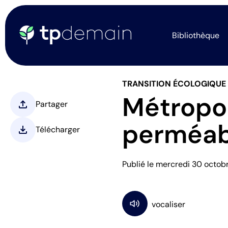
Bibliothèque
TRANSITION ÉCOLOGIQUE
Métropol
upload
Partager
perméab
download
Télécharger
Publié le mercredi 30 octo