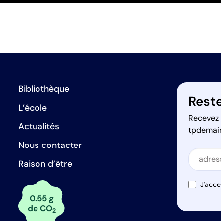
Bibliothèque
Reste
L’école
Recevez 
Actualités
tpdemai
Nous contacter
Secti
Raison d’être
Secti
J'acce
0.55 g
de CO
2