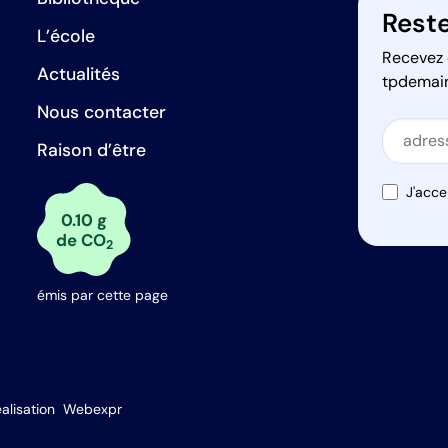
Reste
L’école
Recevez 
Actualités
tpdemai
Nous contacter
Secti
Raison d’être
Secti
J'acce
0.10 g
de CO
2
émis par cette page
s Options
alisation
Webexpr
ètres de confidentialité, en garantissant la conformité avec le