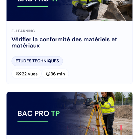
E-LEARNING
Vérifier la conformité des matériels et
matériaux
ETUDES TECHNIQUES
visibility
schedule
22 vues
36 min