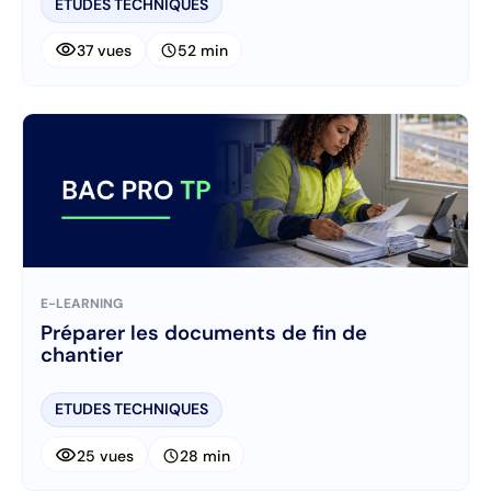
ETUDES TECHNIQUES
visibility
schedule
37 vues
52 min
E-LEARNING
Préparer les documents de fin de
chantier
ETUDES TECHNIQUES
visibility
schedule
25 vues
28 min