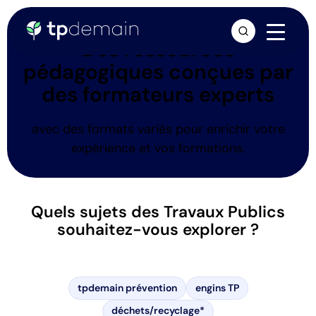
arrow_forward
Des ressources
pédagogiques conçues par
des formateurs experts
avec des formats variés pour enrichir votre
expérience et vos formations.
Quels sujets des Travaux Publics
souhaitez-vous explorer ?
tpdemain prévention
engins TP
déchets/recyclage*