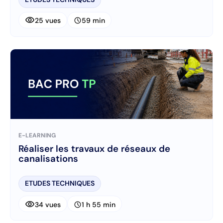
visibility
schedule
25 vues
59 min
E-LEARNING
Réaliser les travaux de réseaux de
canalisations
ETUDES TECHNIQUES
visibility
schedule
34 vues
1 h 55 min