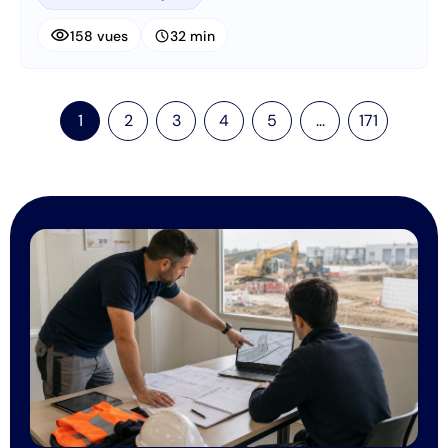
visibility
schedule
158 vues
32 min
1
2
3
4
5
...
171