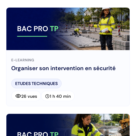
E-LEARNING
Organiser son intervention en sécurité
ETUDES TECHNIQUES
visibility
schedule
26 vues
1 h 40 min