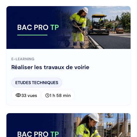
E-LEARNING
Réaliser les travaux de voirie
ETUDES TECHNIQUES
visibility
schedule
33 vues
1 h 58 min