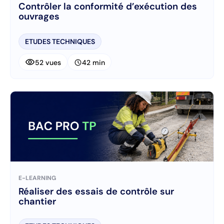
Contrôler la conformité d’exécution des
ouvrages
ETUDES TECHNIQUES
visibility
schedule
52 vues
42 min
E-LEARNING
Réaliser des essais de contrôle sur
chantier