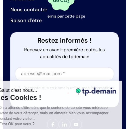
de CO
2
Nous contacter
émis par cette page
Raison d’être
Restez informés !
Recevez en avant-première toutes les
actualités de tpdemain
Section
Section
J'accepte que tp.demain utilise mes informations
Salut c'est nous...
*
les Cookies !
On a attendu d'être sûrs que le contenu de ce site vous intéresse
avant de vous déranger, mais on aimerait bien vous accompagner
pendant votre visite...
C'est OK pour vous ?