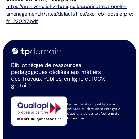
https://archive-clichy-batignolles.parisetmetropole-
amenagement.fr/sites/default/files/exe_cb_dossierpress
fr_220217.pdf
Bibliothèque de ressources
pédagogiques dédiées aux métiers
des Travaux Publics, en ligne et 100%
gratuite.
La certification qualité a été
délivrée au titre de la catégorie
d'actions suivante :
Actions de
formation