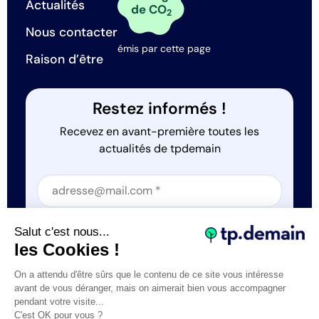
Actualités
de CO
2
Nous contacter
émis par cette page
Raison d’être
Restez informés !
Recevez en avant-première toutes les
actualités de tpdemain
Section
Section
J'accepte que tp.demain utilise mes informations
Salut c'est nous...
*
les Cookies !
On a attendu d'être sûrs que le contenu de ce site vous intéresse
avant de vous déranger, mais on aimerait bien vous accompagner
pendant votre visite...
C'est OK pour vous ?