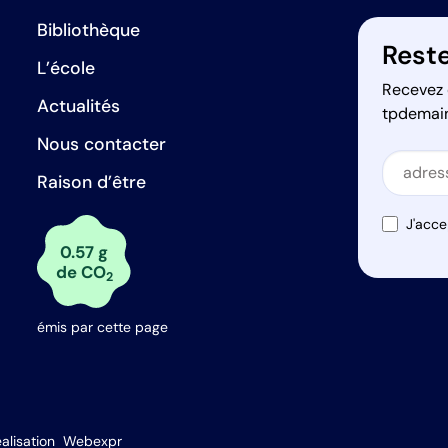
Bibliothèque
Reste
L’école
Recevez 
Actualités
tpdemai
Nous contacter
Secti
Raison d’être
Secti
J'acce
0.57 g
de CO
2
émis par cette page
s Options
alisation
Webexpr