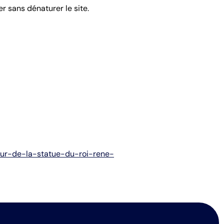
r sans dénaturer le site.
tour-de-la-statue-du-roi-rene-