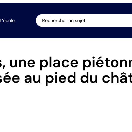
L’école
Rechercher un sujet
, une place piéton
sée au pied du châ