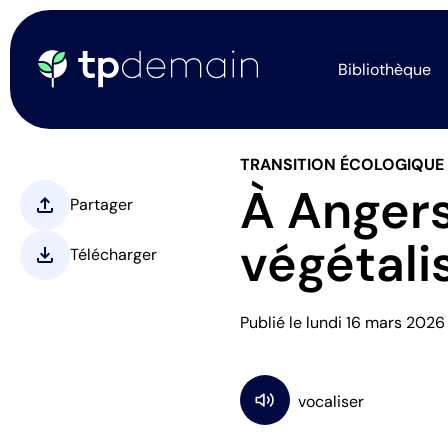
Bibliothèque
TRANSITION ÉCOLOGIQUE
À Angers
upload
Partager
végétali
download
Télécharger
Publié le lundi 16 mars 2026