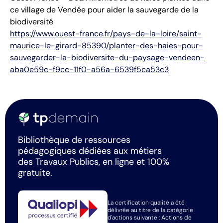
ce village de Vendée pour aider la sauvegarde de la
biodiversité
https://www.ouest-france.fr/pays-de-la-loire/saint-
maurice-le-girard-85390/planter-des-haies-pour-
sauvegarder-la-biodiversite-du-paysage-vendeen-
aba0e59c-f9cc-11f0-a56a-6539f5ca53c3
Bibliothèque de ressources
pédagogiques dédiées aux métiers
des Travaux Publics, en ligne et 100%
gratuite.
La certification qualité a été
délivrée au titre de la catégorie
d'actions suivante :
Actions de