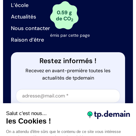
L’école
0.59 g
Actualités
de CO
2
Nous contacter
émis par cette page
Raison d’être
Restez informés !
Recevez en avant-première toutes les
actualités de tpdemain
Section
Section
J'accepte que tp.demain utilise mes informations
Salut c'est nous...
*
les Cookies !
On a attendu d'être sûrs que le contenu de ce site vous intéresse