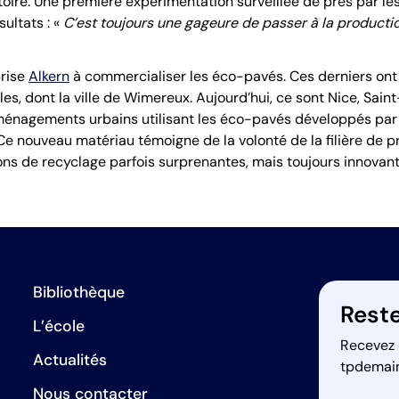
oire. Une première expérimentation surveillée de près par les
sultats : «
C’est toujours une gageure de passer à la productio
prise
Alkern
à commercialiser les éco-pavés. Ces derniers ont 
les, dont la ville de Wimereux. Aujourd’hui, ce sont Nice, Sai
aménagements urbains utilisant les éco-pavés développés par l
e nouveau matériau témoigne de la volonté de la filière de pr
ions de recyclage parfois surprenantes, mais toujours innovant
Bibliothèque
Reste
L’école
Recevez 
Actualités
tpdemai
Nous contacter