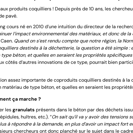
 aux produits coquilliers ! Depuis près de 10 ans, les chercheu
de pavé.
ng cours né en 2010 d’une intuition du directeur de la recher
minuer l’impact environnemental des matériaux, et donc de la
 Caen.
Quand on s’est rendu compte que notre région, la Norm
uilliers destinés à la déchetterie, la question a été simple : 
 type béton, et quelles en seraient les propriétés spécifiques
aux côtés d’autres innovations de ce type, pourrait bien partici
n assez importante de coproduits coquilliers destinés à la d
un matériau de type béton, et quelles en seraient les propriété
mment ça marche ?
er les
granulats
présents dans le béton par des déchets issus
pidules, huîtres, etc.). “
On sait qu’il va y avoir des tensions s
 plus à répondre à la demande, en plus d’avoir un impact fort 
eurs chercheurs ont donc planché sur le sujet dans le cadre 