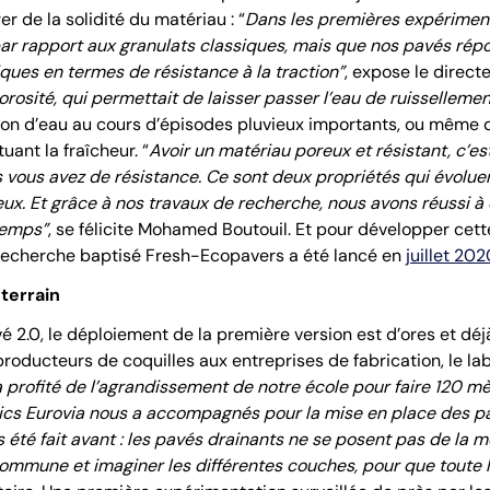
er de la solidité du matériau : “
Dans les premières expérimenta
 par rapport aux granulats classiques, mais que nos pavés r
ques en termes de résistance à la traction”
, expose le direct
orosité, qui permettait de laisser passer l’eau de ruissellemen
ation d’eau au cours d’épisodes pluvieux importants, ou mêm
tuant la fraîcheur. “
Avoir un matériau poreux et résistant, c’
vous avez de résistance. Ce sont deux propriétés qui évoluent e
eux. Et grâce à nos travaux de recherche, nous avons réussi à 
temps”
, se félicite Mohamed Boutouil. Et pour développer cett
 recherche baptisé Fresh-Ecopavers a été lancé en
juillet 202
 terrain
 2.0, le déploiement de la première version est d’ores et dé
s producteurs de coquilles aux entreprises de fabrication, le 
a profité de l’agrandissement de notre école pour faire 120 m
ics Eurovia nous a accompagnés pour la mise en place des pav
is été fait avant : les pavés drainants ne se posent pas de la
commune et imaginer les différentes couches, pour que toute l