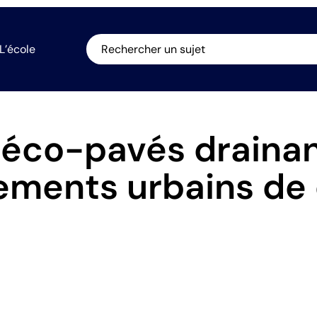
L’école
Rechercher un sujet
 éco-pavés drainan
ments urbains de 