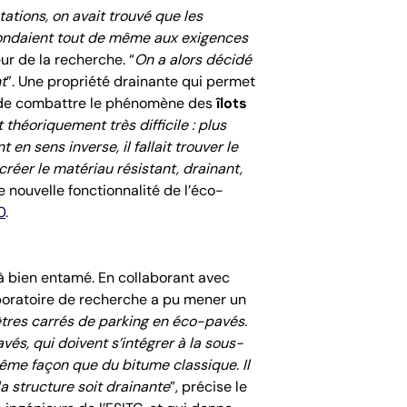
tions, on avait trouvé que les
épondaient tout de même aux exigences
eur de la recherche. “
On a alors décidé
t
”. Une propriété drainante qui permet
e de combattre le phénomène des
îlots
est théoriquement
très difficile
: plus
n sens inverse, il fallait trouver le
créer le matériau résistant, drainant,
e nouvelle fonctionnalité de l’éco-
0
.
jà bien entamé. En collaborant avec
laboratoire de recherche a pu mener un
ètres carrés de parking en éco-pavés.
és, qui doivent s’intégrer à la sous-
 même façon que du bitume classique. Il
a structure soit drainante
”, précise le