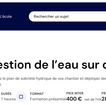
L’école
Rechercher un sujet
stion de l’eau sur 
z le plan de sobriété hydrique de vos chantier et déployez des
.
PRIX INTER
PR
DURÉE
FORMAT
crop_square
400 €
2
7 heures
Formation présentiel
net de TVA