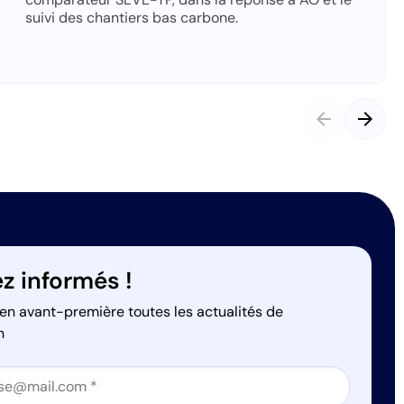
suivi des chantiers bas carbone.
arrow_back
arrow_forward
z informés !
en avant-première toutes les actualités de
n
on