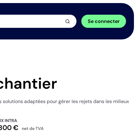
arrow_forward
Se connecter
chantier
 solutions adaptées pour gérer les rejets dans les milieux
IX INTRA
800 €
net de TVA