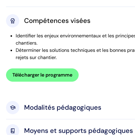
Compétences visées
editor_choice
Identifier les enjeux environnementaux et les principe
chantiers.
Déterminer les solutions techniques et les bonnes prat
rejets sur chantier.
Télécharger le programme
Modalités pédagogiques
school
Moyens et supports pédagogiques
book_2