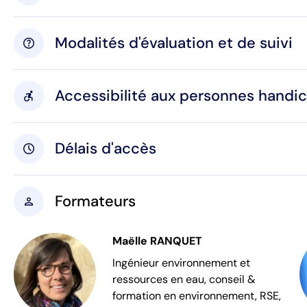
Modalités d'évaluation et de suivi
help
Accessibilité aux personnes handi
accessible_forward
Délais d'accès
schedule
Formateurs
person
Maëlle RANQUET
Ingénieur environnement et
ressources en eau, conseil &
formation en environnement, RSE,