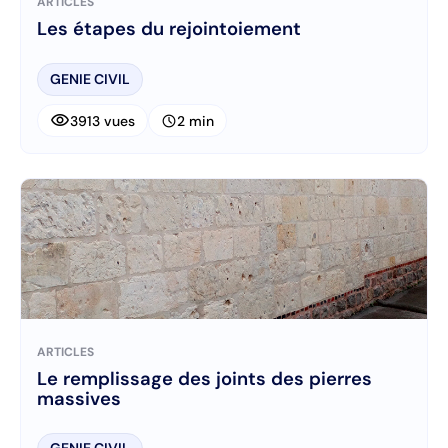
ARTICLES
Les étapes du rejointoiement
GENIE CIVIL
visibility
schedule
3913 vues
2 min
ARTICLES
Le remplissage des joints des pierres
massives