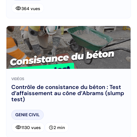
visibility
364 vues
VIDÉOS
Contrôle de consistance du béton : Test
d’affaissement au cône d’Abrams (slump
test)
GENIE CIVIL
visibility
schedule
1130 vues
2 min