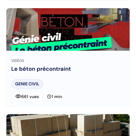
VIDÉOS
Le béton précontraint
GENIE CIVIL
visibility
schedule
661 vues
1 min