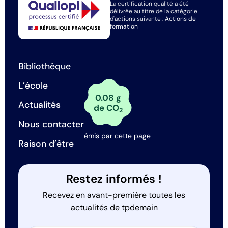
La certification qualité a été
délivrée au titre de la catégorie
d'actions suivante :
Actions de
formation
Bibliothèque
L’école
0.08 g
Actualités
de CO
2
Nous contacter
émis par cette page
Raison d’être
Restez informés !
Recevez en avant-première toutes les
actualités de tpdemain