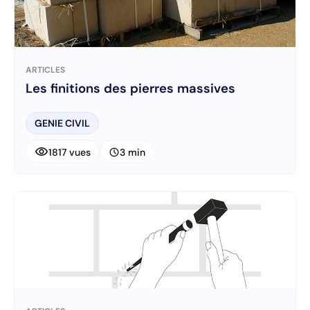
ARTICLES
Les finitions des pierres massives
GENIE CIVIL
visibility
schedule
1817 vues
3 min