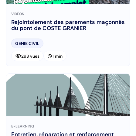
VIDÉOS
Rejointoiement des parements maçonnés
du pont de COSTE GRANIER
GENIE CIVIL
visibility
schedule
293 vues
1 min
E-LEARNING
Entretien, réparation et renforcement