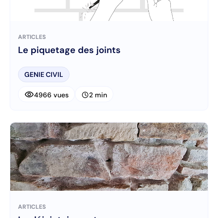
ARTICLES
Le piquetage des joints
GENIE CIVIL
visibility
schedule
4966 vues
2 min
ARTICLES