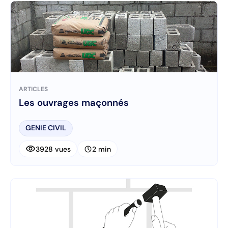
ARTICLES
Les ouvrages maçonnés
GENIE CIVIL
visibility
schedule
3928 vues
2 min