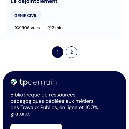
Le déjointoiement
GENIE CIVIL
visibility
schedule
1905 vues
2 min
1
2
Bibliothèque de ressources
pédagogiques dédiées aux métiers
des Travaux Publics, en ligne et 100%
gratuite.