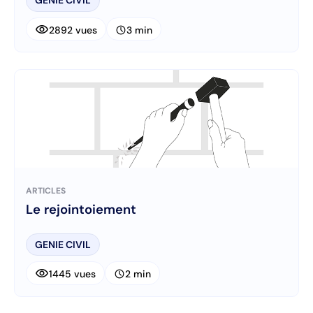
GENIE CIVIL
visibility
schedule
2892 vues
3 min
ARTICLES
Le rejointoiement
GENIE CIVIL
visibility
schedule
1445 vues
2 min