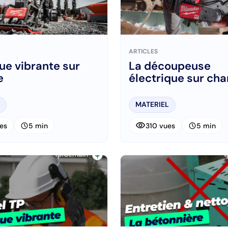
ARTICLES
ue vibrante sur
La découpeuse
e
électrique sur cha
MATERIEL
visibility
schedule
schedule
es
5 min
310 vues
5 min