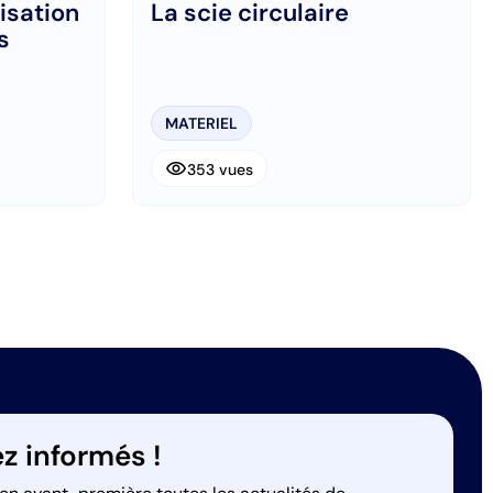
lisation
La scie circulaire
s
MATERIEL
visibility
353 vues
z informés !