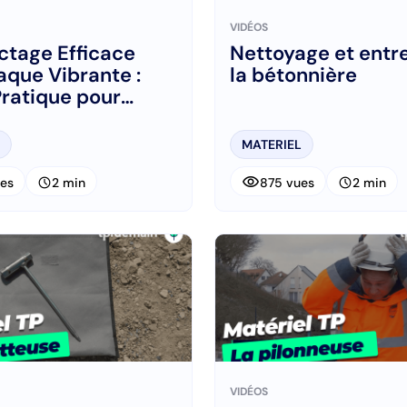
VIDÉOS
tage Efficace
Nettoyage et entr
aque Vibrante :
la bétonnière
ratique pour
ers
MATERIEL
visibility
schedule
schedule
es
2 min
875 vues
2 min
VIDÉOS