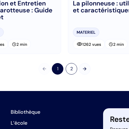
tion et Entretien
La pilonneuse : uti
arotteuse : Guide
et caractéristique
t
MATERIEL
visibility
schedule
schedule
es
2 min
1262 vues
2 min
arrow_back
arrow_forward
1
2
Précédent
Suivant
Bibliothèque
Reste
L’école