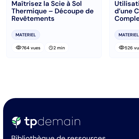
Maîtrisez la Scie à Sol
Utilisa
Thermique – Découpe de
d’une C
Revêtements
Comple
MATERIEL
MATERIEL
visibility
visibility
schedule
764 vues
2 min
526 vu
Bibliothèque de ressources