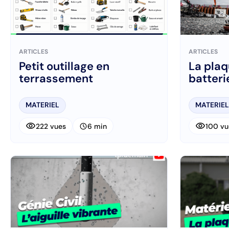
ARTICLES
ARTICLES
Petit outillage en
La plaq
terrassement
batteri
MATERIEL
MATERIEL
visibility
visibility
schedule
222 vues
6 min
100 vu