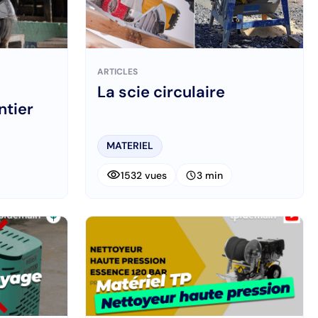
ARTICLES
La scie circulaire
ntier
MATERIEL
visibility
schedule
1532 vues
3 min