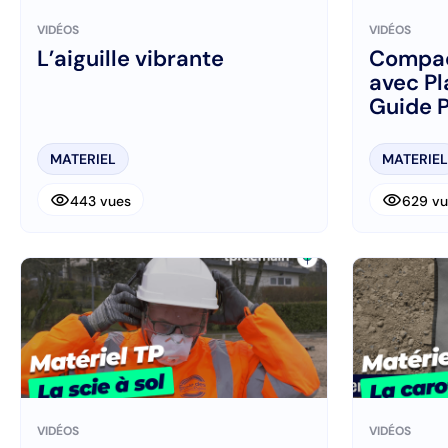
VIDÉOS
VIDÉOS
L’aiguille vibrante
Compac
avec Pl
Guide P
Chanti
MATERIEL
MATERIEL
visibility
visibility
443 vues
629 vu
VIDÉOS
VIDÉOS