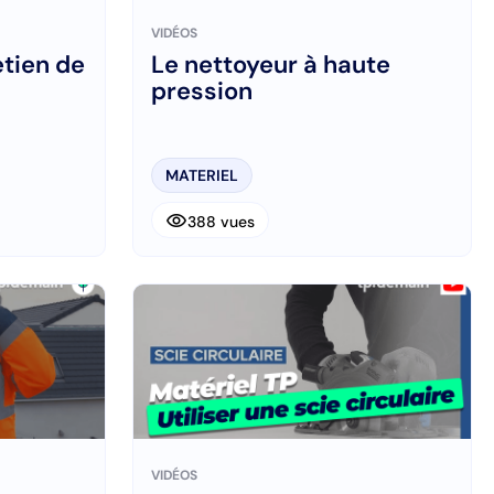
VIDÉOS
etien de
Le nettoyeur à haute
pression
MATERIEL
visibility
388 vues
VIDÉOS