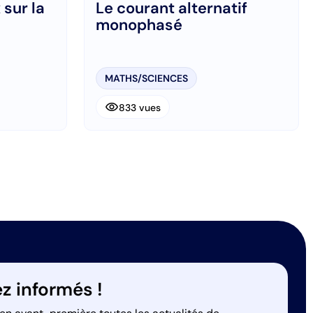
sur la
Le courant alternatif
monophasé
MATHS/SCIENCES
visibility
833 vues
ant
z informés !