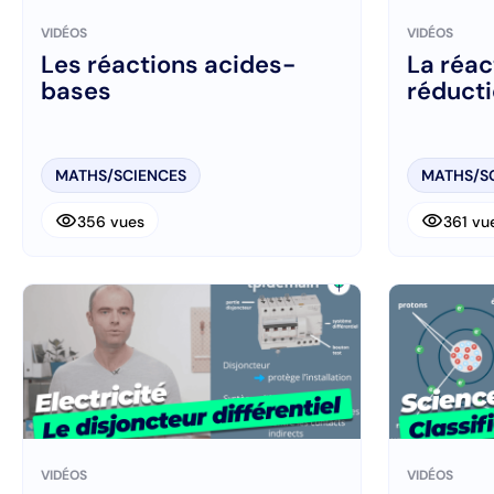
VIDÉOS
VIDÉOS
Les réactions acides-
La réac
bases
réduct
MATHS/SCIENCES
MATHS/S
visibility
visibility
356 vues
361 vu
VIDÉOS
VIDÉOS