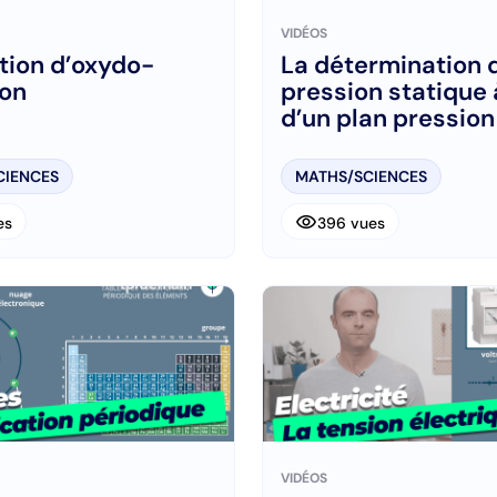
VIDÉOS
tion d’oxydo-
La détermination 
ion
pression statique 
d’un plan pression
CIENCES
MATHS/SCIENCES
visibility
es
396 vues
VIDÉOS