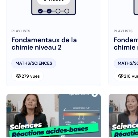
PLAYLISTS
PLAYLISTS
Fondamentaux de la
Fondam
chimie niveau 2
chimie 
MATHS/SCIENCES
MATHS/S
visibility
visibility
279 vues
216 vu