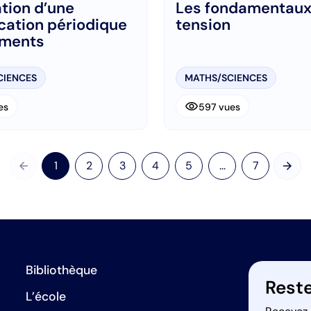
ation d’une
Les fondamentaux 
ication périodique
tension
éments
CIENCES
MATHS/SCIENCES
visibility
es
597 vues
arrow_back
arrow_forward
1
2
3
4
5
...
7
Précédent
Suiv
Bibliothèque
Reste
L’école