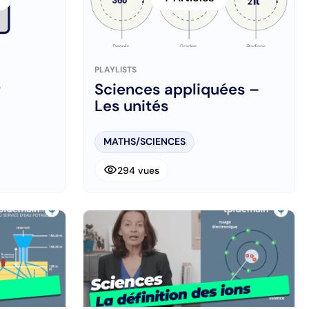
PLAYLISTS
r
Sciences appliquées –
Les unités
MATHS/SCIENCES
visibility
294 vues