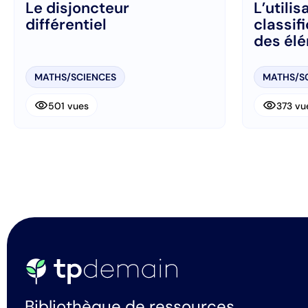
Le disjoncteur
L’utilis
différentiel
classif
des él
MATHS/SCIENCES
MATHS/S
visibility
visibility
501 vues
373 vu
Bibliothèque de ressources