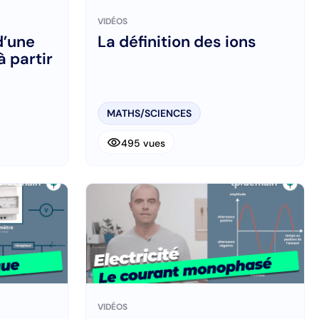
VIDÉOS
d’une
La définition des ions
à partir
MATHS/SCIENCES
visibility
495 vues
VIDÉOS