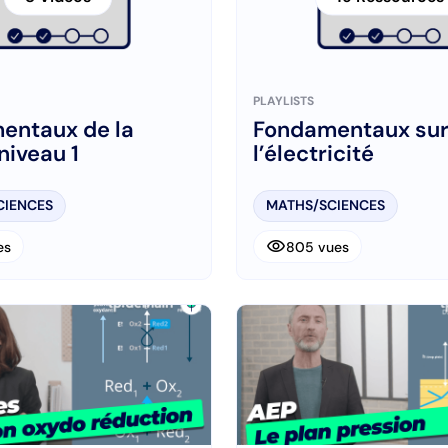
PLAYLISTS
entaux de la
Fondamentaux su
niveau 1
l’électricité
CIENCES
MATHS/SCIENCES
visibility
es
805 vues