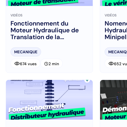
VIDÉOS
VIDÉOS
Fonctionnement du
Nomenc
Moteur Hydraulique de
Hydraul
Translation de la
Minipel
Minipelle:
MECANIQUE
MECANIQ
visibility
visibility
schedule
674 vues
2 min
652 vu