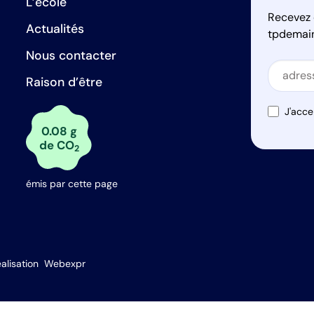
L’école
Recevez 
Actualités
tpdemai
Nous contacter
Secti
Raison d’être
Secti
J'acce
0.08 g
de CO
2
émis par cette page
s Options
alisation
Webexpr
ètres de confidentialité, en garantissant la conformité avec le