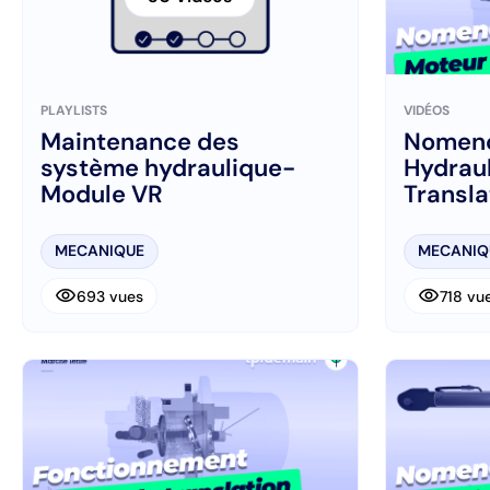
PLAYLISTS
VIDÉOS
Maintenance des
Nomenc
système hydraulique-
Hydrau
Module VR
Transla
Minipel
MECANIQUE
MECANIQ
visibility
visibility
693 vues
718 vu