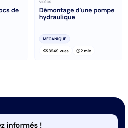
VIDÉOS
ocs de
Démontage d’une pompe
hydraulique
MECANIQUE
visibility
schedule
3949 vues
2 min
ant
z informés !