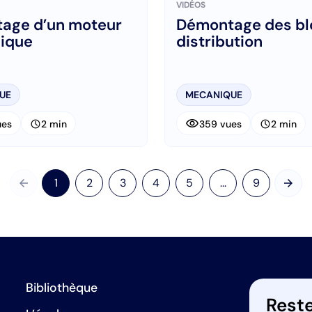
VIDÉOS
age d’un moteur
Démontage des bl
lique
distribution
UE
MECANIQUE
visibility
schedule
schedule
ues
2 min
359 vues
2 min
arrow_back
arrow_forward
1
2
3
4
5
...
9
Précédent
Suiv
Bibliothèque
Reste