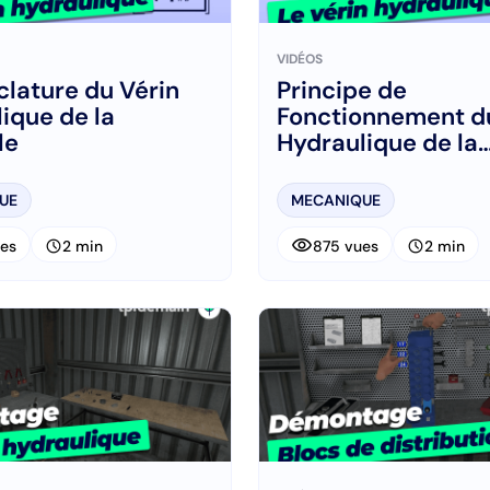
VIDÉOS
lature du Vérin
Principe de
ique de la
Fonctionnement d
le
Hydraulique de la
Minipelle Expliqué
UE
MECANIQUE
visibility
schedule
schedule
es
2 min
875 vues
2 min