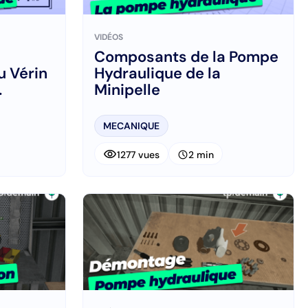
VIDÉOS
Composants de la Pompe
u Vérin
Hydraulique de la
Minipelle
MECANIQUE
visibility
schedule
1277 vues
2 min