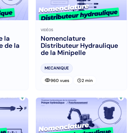
VIDÉOS
 la
Nomenclature
 de la
Distributeur Hydraulique
de la Minipelle
MECANIQUE
visibility
schedule
960 vues
2 min