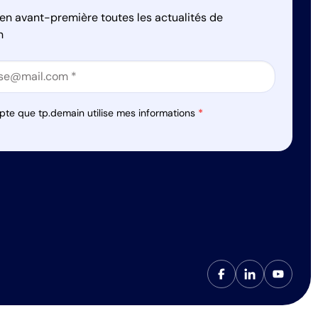
en avant-première toutes les actualités de
n
on
on
pte que tp.demain utilise mes informations
*
s réglementations. Personnalisez vos préférences pour contrôler