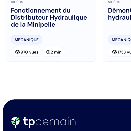
VIDÉOS
VIDÉOS
Fonctionnement du
Démont
Distributeur Hydraulique
hydrau
de la Minipelle
MECANIQUE
MECANIQ
visibility
visibility
schedule
970 vues
2 min
1733 v