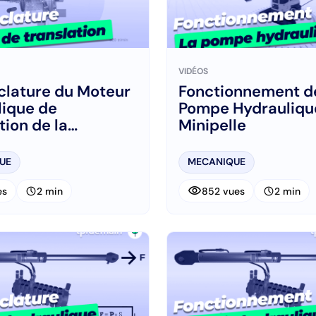
VIDÉOS
lature du Moteur
Fonctionnement de
lique de
Pompe Hydraulique
tion de la
Minipelle
le
UE
MECANIQUE
visibility
schedule
schedule
es
2 min
852 vues
2 min