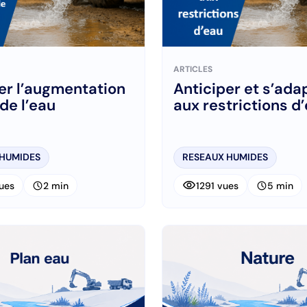
ARTICLES
er l’augmentation
Anticiper et s’ada
 de l’eau
aux restrictions d
 HUMIDES
RESEAUX HUMIDES
visibility
schedule
schedule
ues
2 min
1291 vues
5 min