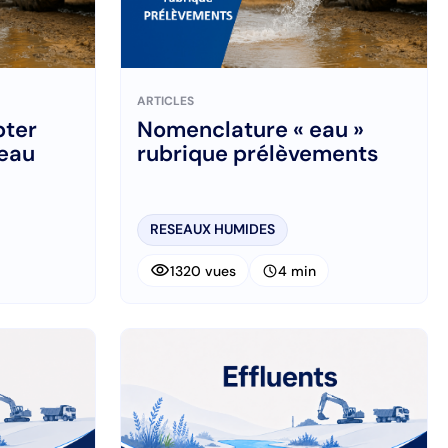
ARTICLES
pter
Nomenclature « eau »
’eau
rubrique prélèvements
RESEAUX HUMIDES
visibility
schedule
1320 vues
4 min