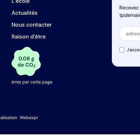
L’école
Recevez 
Actualités
tpdemai
Nous contacter
Secti
Raison d’être
Secti
J'acce
0.08 g
de CO
2
émis par cette page
s Options
alisation
Webexpr
ètres de confidentialité, en garantissant la conformité avec le