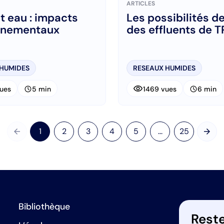
ARTICLES
t eau : impacts
Les possibilités de
nnementaux
des effluents de T
 HUMIDES
RESEAUX HUMIDES
visibility
schedule
schedule
ues
5 min
1469 vues
6 min
arrow_back
arrow_forward
1
2
3
4
5
...
25
Précédent
Suiv
Bibliothèque
Reste