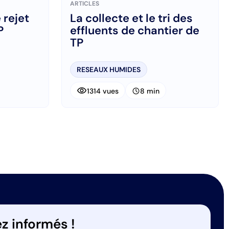
ARTICLES
 rejet
La collecte et le tri des
P
effluents de chantier de
TP
RESEAUX HUMIDES
visibility
schedule
1314 vues
8 min
ant
z informés !