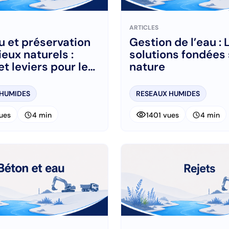
ARTICLES
u et préservation
Gestion de l’eau : 
ieux naturels :
solutions fondées 
et leviers pour les
nature
 publics
 HUMIDES
RESEAUX HUMIDES
visibility
schedule
schedule
ues
4 min
1401 vues
4 min