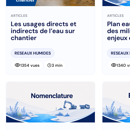
ARTICLES
ARTICLES
Les usages directs et
Plan ea
indirects de l’eau sur
des mil
chantier
enjeux 
travaux
RESEAUX HUMIDES
RESEAUX
visibility
visibility
schedule
1354 vues
3 min
1340 v