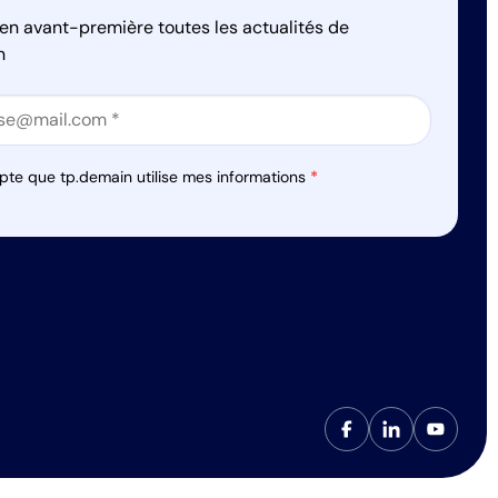
en avant-première toutes les actualités de
n
on
on
pte que tp.demain utilise mes informations
*
s réglementations. Personnalisez vos préférences pour contrôler