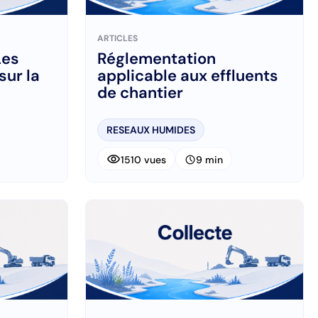
ARTICLES
Les
Réglementation
sur la
applicable aux effluents
de chantier
RESEAUX HUMIDES
visibility
schedule
1510 vues
9 min