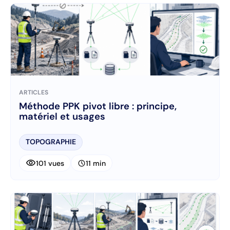
ARTICLES
Méthode PPK pivot libre : principe,
matériel et usages
TOPOGRAPHIE
visibility
schedule
101 vues
11 min