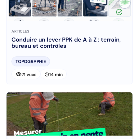
ARTICLES
Conduire un lever PPK de A à Z : terrain,
bureau et contrôles
TOPOGRAPHIE
visibility
schedule
71 vues
14 min