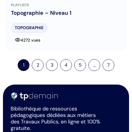
PLAYLISTS
Topographie – Niveau 1
TOPOGRAPHIE
visibility
4272 vues
1
2
3
4
5
...
7
Bibliothèque de ressources
pédagogiques dédiées aux métiers
des Travaux Publics, en ligne et 100%
gratuite.