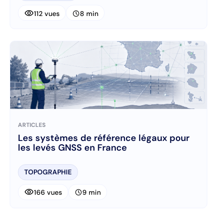
visibility
schedule
112 vues
8 min
ARTICLES
Les systèmes de référence légaux pour
les levés GNSS en France
TOPOGRAPHIE
visibility
schedule
166 vues
9 min