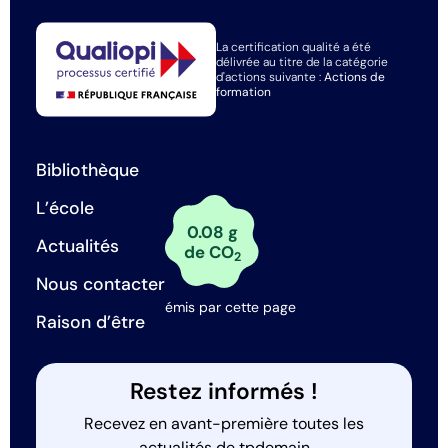
La certification qualité a été
délivrée au titre de la catégorie
d'actions suivante :
Actions de
formation
Bibliothèque
L’école
0.08 g
Actualités
de CO
2
Nous contacter
émis par cette page
Raison d’être
Restez informés !
Recevez en avant-première toutes les
actualités de tpdemain