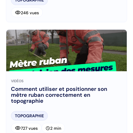
TOPOGRAPHIE
visibility
246 vues
VIDÉOS
Comment utiliser et positionner son
mètre ruban correctement en
topographie
TOPOGRAPHIE
visibility
schedule
727 vues
2 min