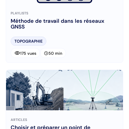
PLAYLISTS
Méthode de travail dans les réseaux
GNSS
TOPOGRAPHIE
visibility
schedule
175 vues
50 min
ARTICLES
Choisir et préparer un point de