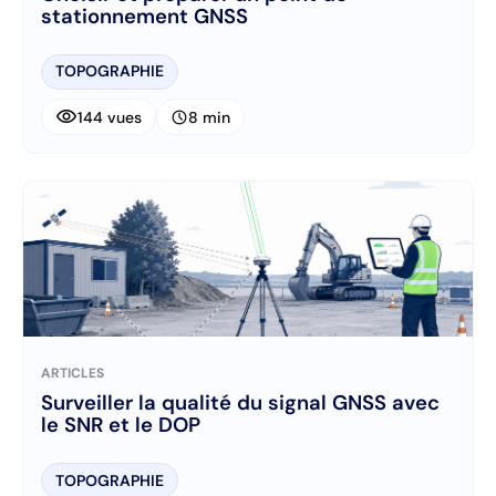
stationnement GNSS
TOPOGRAPHIE
visibility
schedule
144 vues
8 min
ARTICLES
Surveiller la qualité du signal GNSS avec
le SNR et le DOP
TOPOGRAPHIE