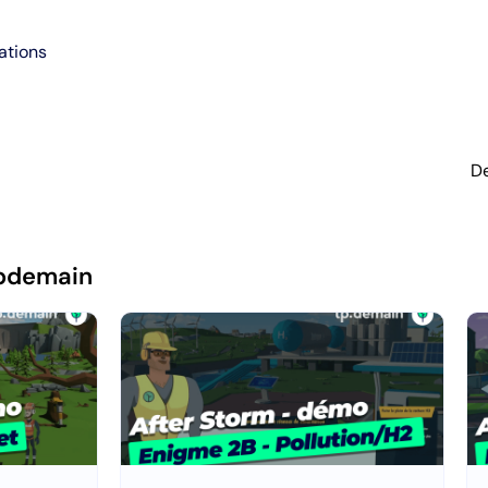
ations
De
pdemain