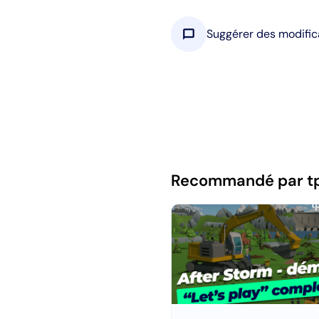
chat_bubble
Suggérer des modific
Recommandé par t