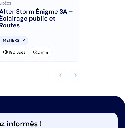
VIDÉOS
After Storm Énigme 3A –
Éclairage public et
Routes
METIERS TP
visibility
schedule
180 vues
2 min
arrow_back
arrow_forward
z informés !