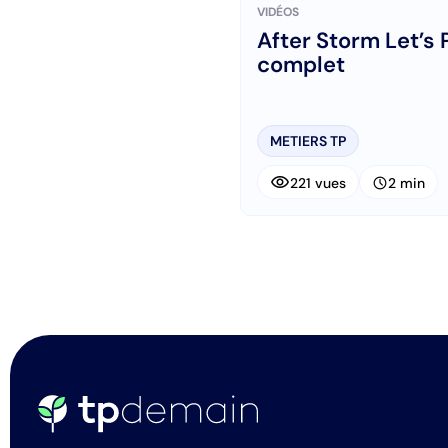
VIDÉOS
After Storm Let’s Play
complet
METIERS TP
visibility
schedule
221 vues
2 min