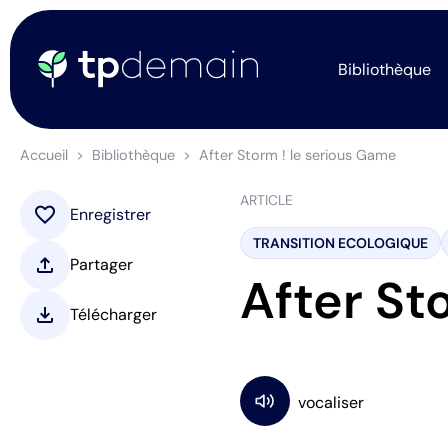
Bibliothèque
Accueil
Bibliothèque
After Storm ! le serious Game
ARTICLE
favorite
Enregistrer
TRANSITION ECOLOGIQUE
upload
Partager
After St
download
Télécharger