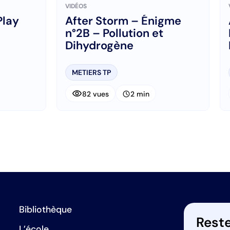
VIDÉOS
After Storm – Énigme
n°2B – Pollution et
Dihydrogène
METIERS TP
visibility
schedule
82 vues
2 min
Bibliothèque
Reste
L’école