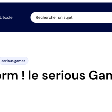
L’école
Rechercher un sujet
serious games
orm ! le serious G