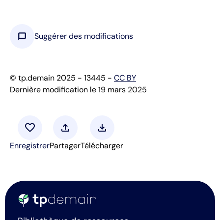
chat_bubble
Suggérer des modifications
© tp.demain 2025 - 13445 -
CC BY
Dernière modification le 19 mars 2025
favorite
upload
download
Enregistrer
Partager
Télécharger