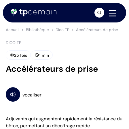
arrow_forward
Accueil
Bibliothèque
Dico TP
Accélérateurs de prise
DICO TP
visibility
schedule
25 fois
1 min
Accélérateurs de prise
Adjuvants qui augmentent rapidement la résistance du
béton, permettant un décoffrage rapide.