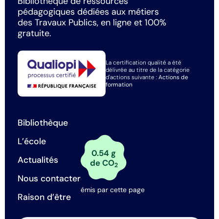
Bibliothèque de ressources
pédagogiques dédiées aux métiers
des Travaux Publics, en ligne et 100%
gratuite.
La certification qualité a été
délivrée au titre de la catégorie
d'actions suivante :
Actions de
formation
Bibliothèque
L’école
0.54 g
Actualités
de CO
2
Nous contacter
émis par cette page
Raison d’être