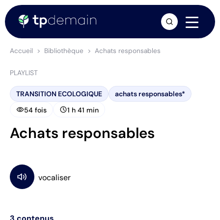
arrow_forward
Accueil
Bibliothèque
Achats responsables
PLAYLIST
TRANSITION ECOLOGIQUE
achats responsables*
visibility
schedule
54 fois
1 h 41 min
Achats responsables
3
contenus