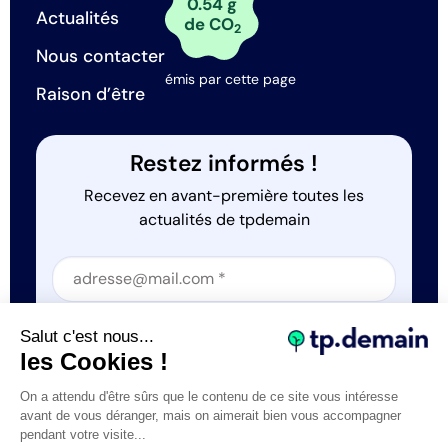
0.54 g
Actualités
de CO
2
Nous contacter
émis par cette page
Raison d’être
Restez informés !
Recevez en avant-première toutes les
actualités de tpdemain
Section
Section
J'accepte que tp.demain utilise mes informations
Salut c'est nous...
*
les Cookies !
On a attendu d'être sûrs que le contenu de ce site vous intéresse
avant de vous déranger, mais on aimerait bien vous accompagner
pendant votre visite...