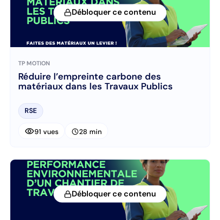
Débloquer ce contenu
TP MOTION
Réduire l’empreinte carbone des
matériaux dans les Travaux Publics
RSE
visibility
schedule
91 vues
28 min
Débloquer ce contenu