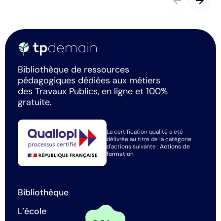
arrow_back
arrow_forward
Bibliothèque de ressources
pédagogiques dédiées aux métiers
des Travaux Publics, en ligne et 100%
gratuite.
La certification qualité a été
délivrée au titre de la catégorie
d'actions suivante :
Actions de
formation
Bibliothèque
L’école