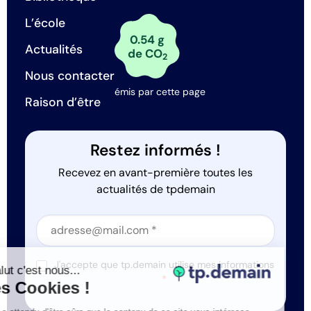
L’école
0.54 g
Actualités
de CO
2
Nous contacter
émis par cette page
Raison d’être
Restez informés !
Recevez en avant-première toutes les
actualités de tpdemain
Section
Section
J'accepte que tp.demain utilise mes informations
Salut c'est nous...
*
les Cookies !