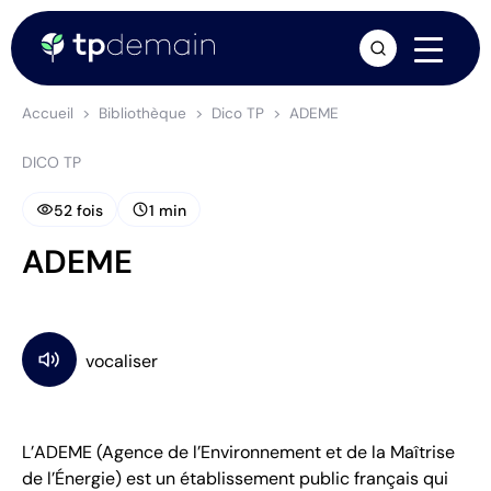
arrow_forward
Accueil
Bibliothèque
Dico TP
ADEME
DICO TP
visibility
schedule
52 fois
1 min
ADEME
L’ADEME (Agence de l’Environnement et de la Maîtrise
de l’Énergie) est un établissement public français qui