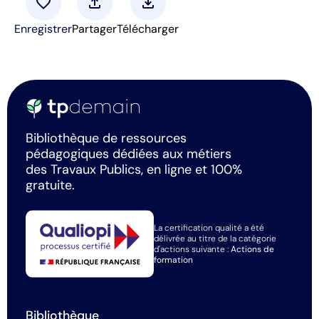
favorite
upload
download
Enregistrer
Partager
Télécharger
Bibliothèque de ressources
pédagogiques dédiées aux métiers
des Travaux Publics, en ligne et 100%
gratuite.
La certification qualité a été
délivrée au titre de la catégorie
d'actions suivante :
Actions de
formation
Bibliothèque