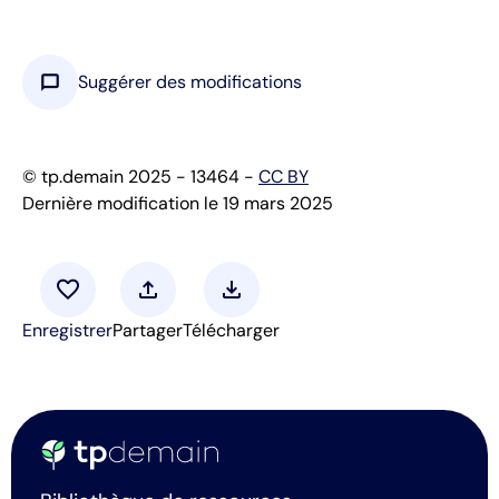
chat_bubble
Suggérer des modifications
© tp.demain 2025 - 13464 -
CC BY
Dernière modification le 19 mars 2025
favorite
upload
download
Enregistrer
Partager
Télécharger