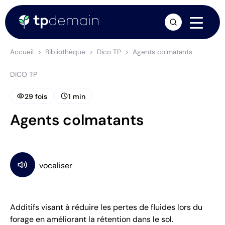
arrow_forward
Accueil
Bibliothèque
Dico TP
Agents colmatants
DICO TP
visibility
schedule
29 fois
1 min
Agents colmatants
Additifs visant à réduire les pertes de fluides lors du
forage en améliorant la rétention dans le sol.