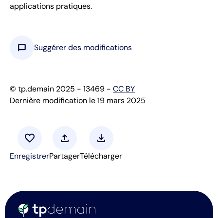
applications pratiques.
chat_bubble
Suggérer des modifications
© tp.demain 2025 - 13469 -
CC BY
Dernière modification le 19 mars 2025
favorite
upload
download
Enregistrer
Partager
Télécharger