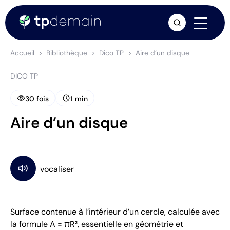
arrow_forward
Accueil
Bibliothèque
Dico TP
Aire d’un disque
DICO TP
visibility
schedule
30 fois
1 min
Aire d’un disque
Surface contenue à l’intérieur d’un cercle, calculée avec
la formule A = πR², essentielle en géométrie et