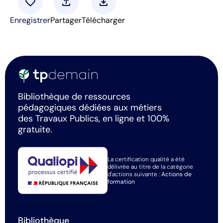
favorite
upload
download
Enregistrer
Partager
Télécharger
Bibliothèque de ressources
pédagogiques dédiées aux métiers
des Travaux Publics, en ligne et 100%
gratuite.
La certification qualité a été
délivrée au titre de la catégorie
d'actions suivante :
Actions de
formation
Bibliothèque