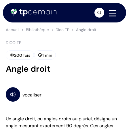
arrow_forward
Accueil
Bibliothèque
Dico TP
Angle droit
DICO TP
visibility
schedule
200 fois
1 min
Angle droit
Un angle droit, ou angles droits au pluriel, désigne un
angle mesurant exactement 90 degrés. Ces angles