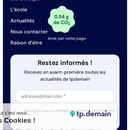
L’école
0.54 g
Actualités
de CO
2
Nous contacter
émis par cette page
Raison d’être
Restez informés !
Recevez en avant-première toutes les
actualités de tpdemain
Section
Section
J'accepte que tp.demain utilise mes informations
Salut c'est nous...
*
les Cookies !