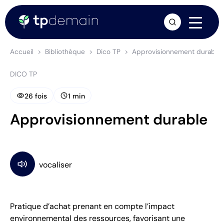
arrow_forward
Accueil
Bibliothèque
Dico TP
Approvisionnement durable
DICO TP
visibility
schedule
26 fois
1 min
Approvisionnement durable
Pratique d’achat prenant en compte l’impact
environnemental des ressources, favorisant une