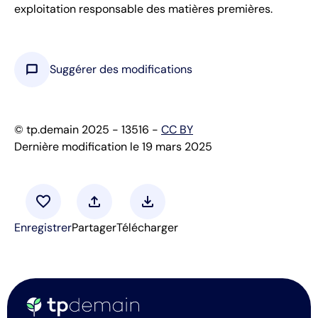
exploitation responsable des matières premières.
chat_bubble
Suggérer des modifications
© tp.demain 2025 - 13516 -
CC BY
Dernière modification le 19 mars 2025
favorite
upload
download
Enregistrer
Partager
Télécharger