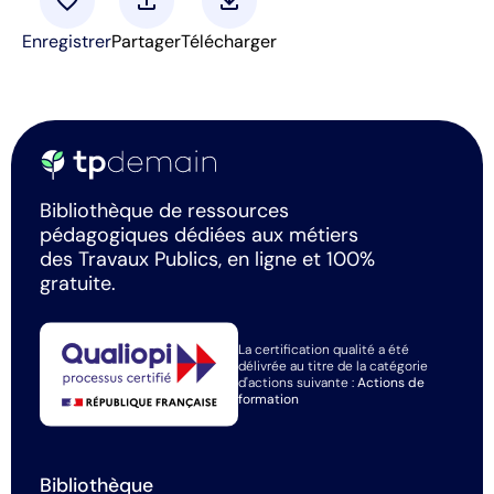
favorite
upload
download
Enregistrer
Partager
Télécharger
Bibliothèque de ressources
pédagogiques dédiées aux métiers
des Travaux Publics, en ligne et 100%
gratuite.
La certification qualité a été
délivrée au titre de la catégorie
d'actions suivante :
Actions de
formation
Bibliothèque