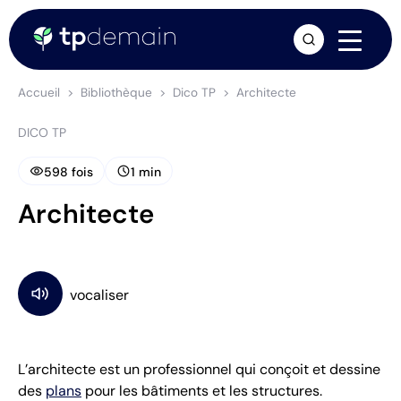
arrow_forward
Accueil
Bibliothèque
Dico TP
Architecte
DICO TP
visibility
schedule
598 fois
1 min
Architecte
L’architecte est un professionnel qui conçoit et dessine
des
plans
pour les bâtiments et les structures.