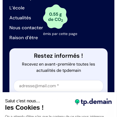
L’école
0.55 g
Actualités
de CO
2
Nous contacter
émis par cette page
Raison d’être
Restez informés !
Recevez en avant-première toutes les
actualités de tpdemain
Section
Section
J'accepte que tp.demain utilise mes informations
Salut c'est nous...
*
les Cookies !
On a attendu d'être sûrs que le contenu de ce site vous intéresse