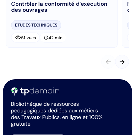
Contrôler la conformité d’exécution
Ré
des ouvrages
ch
ETUDES TECHNIQUES
E
visibility
visibi
schedule
51 vues
42 min
arrow_back
arrow_forward
Bibliothèque de ressources
pédagogiques dédiées aux métiers
des Travaux Publics, en ligne et 100%
gratuite.