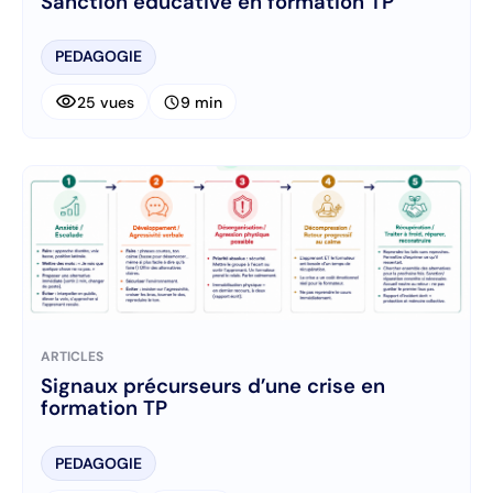
Sanction éducative en formation TP
PEDAGOGIE
visibility
schedule
25 vues
9 min
ARTICLES
Signaux précurseurs d’une crise en
formation TP
PEDAGOGIE