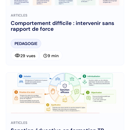
ARTICLES
Comportement difficile : intervenir sans
rapport de force
PEDAGOGIE
visibility
schedule
29 vues
9 min
ARTICLES