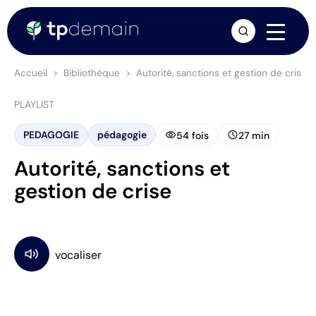
arrow_forward
Accueil
Bibliothèque
Autorité, sanctions et gestion de crise
PLAYLIST
visibility
schedule
PEDAGOGIE
pédagogie
54 fois
27 min
Autorité, sanctions et
gestion de crise