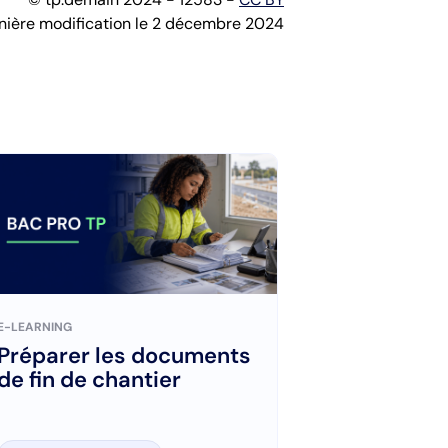
nière modification le 2 décembre 2024
E-LEARNING
E-LEARNING
Préparer les documents
Organiser s
de fin de chantier
intervention