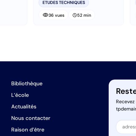
ETUDES TECHNIQUES
visibility
schedule
36 vues
52 min
Bibliothèque
Reste
L’école
Recevez 
Actualités
tpdemai
Nous contacter
Secti
Raison d’être