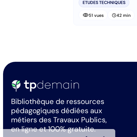
ETUDES TECHNIQUES
visibility
schedule
51 vues
42 min
Bibliothèque de ressources
pédagogiques dédiées aux
métiers des Travaux Publics,
en ligne et 100% gratuite.