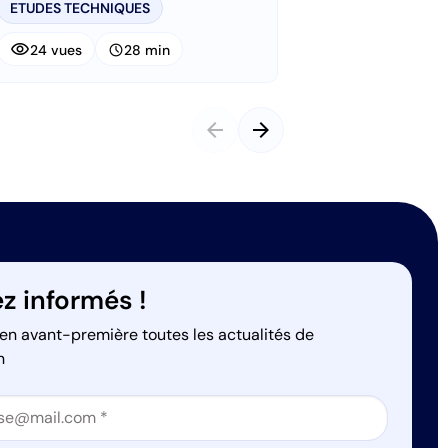
ETUDES TECHNIQUES
ETUDES TECHNIQ
visibility
visibility
schedule
schedule
24 vues
28 min
26 vues
arrow_back
arrow_forward
z informés !
en avant-première toutes les actualités de
n
on