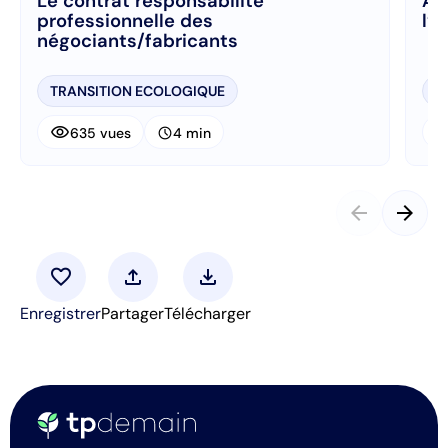
Le contrat responsabilité
Ap
professionnelle des
l’a
négociants/fabricants
TRANSITION ECOLOGIQUE
P
visibility
visibi
schedule
635 vues
4 min
arrow_back
arrow_forward
favorite
upload
download
Enregistrer
Partager
Télécharger