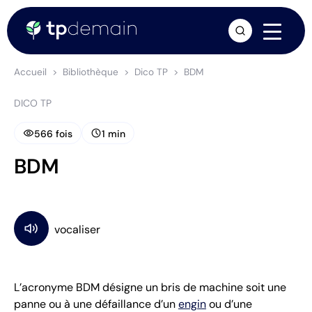
arrow_forward
Accueil
Bibliothèque
Dico TP
BDM
DICO TP
visibility
schedule
566 fois
1 min
BDM
L’acronyme BDM désigne un bris de machine soit une
panne ou à une défaillance d’un
engin
ou d’une