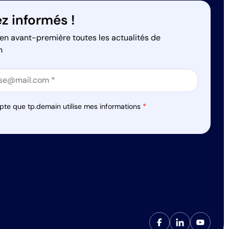
z informés !
en avant-première toutes les actualités de
n
on
on
pte que tp.demain utilise mes informations
*
s réglementations. Personnalisez vos préférences pour contrôler