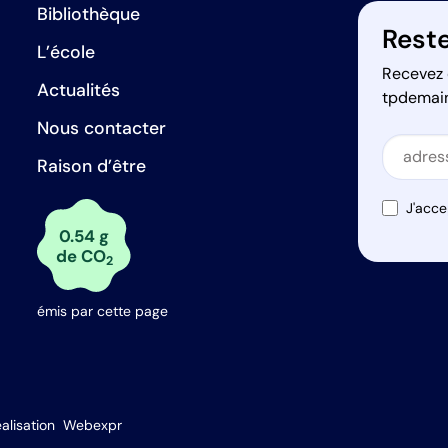
Bibliothèque
Reste
L’école
Recevez 
Actualités
tpdemai
Nous contacter
Secti
Raison d’être
Secti
J'acce
0.54 g
de CO
2
émis par cette page
s Options
alisation
Webexpr
ètres de confidentialité, en garantissant la conformité avec le