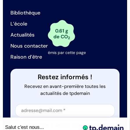
Bibliothèque
L’école
0.61 g
Actualités
de CO
2
Nous contacter
émis par cette page
Raison d’être
Restez informés !
Recevez en avant-première toutes les
actualités de tpdemain
Section
Section
J'accepte que tp.demain utilise mes informations
Salut c'est nous...