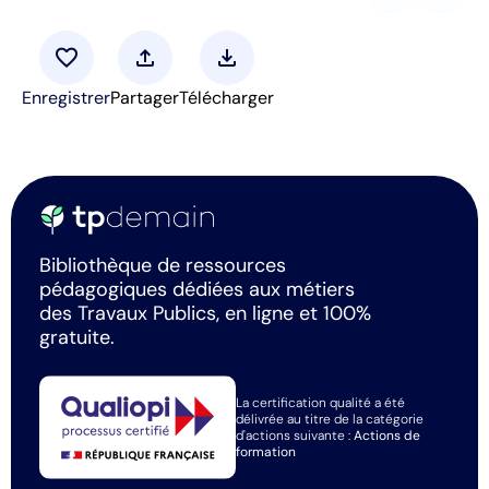
favorite
upload
download
Enregistrer
Partager
Télécharger
Bibliothèque de ressources
pédagogiques dédiées aux métiers
des Travaux Publics, en ligne et 100%
gratuite.
La certification qualité a été
délivrée au titre de la catégorie
d'actions suivante :
Actions de
formation