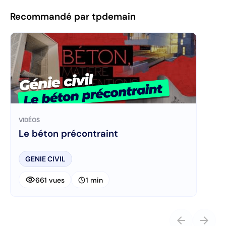
Recommandé par tpdemain
VIDÉOS
Le béton précontraint
GENIE CIVIL
visibility
schedule
661 vues
1 min
arrow_back
arrow_forward