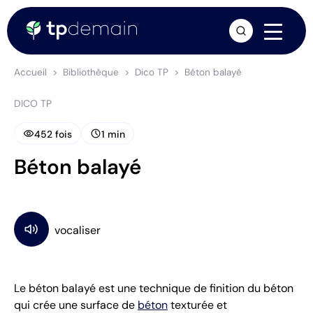
arrow_forward
Accueil
Bibliothèque
Dico TP
Béton balayé
DICO TP
visibility
schedule
452 fois
1 min
Béton balayé
Le béton balayé est une technique de finition du béton
qui crée une surface de
béton
texturée et