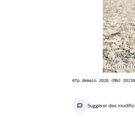
©tp.demain 2020 (MAJ 20230
chat_bubble
Suggérer des modific