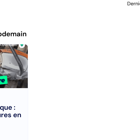
Derni
pdemain
que :
res en