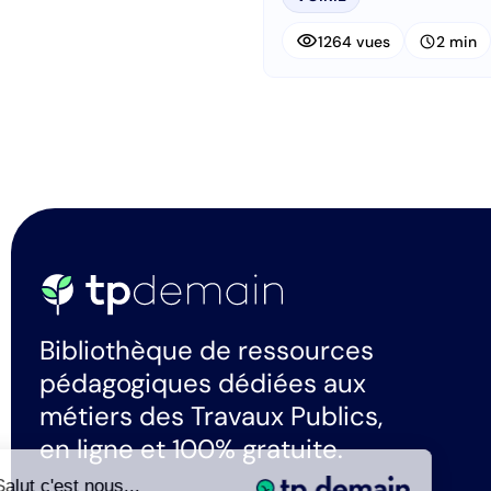
visibility
schedule
1264 vues
2 min
Bibliothèque de ressources
pédagogiques dédiées aux
métiers des Travaux Publics,
en ligne et 100% gratuite.
Salut c'est nous...