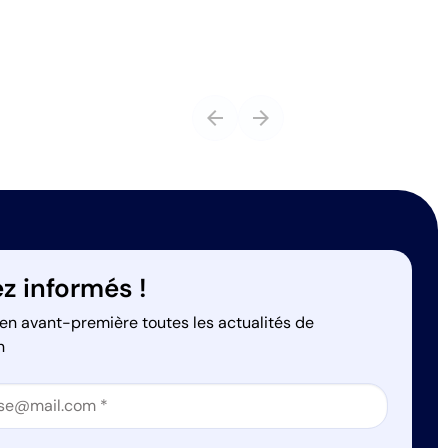
arrow_back
arrow_forward
z informés !
en avant-première toutes les actualités de
n
on