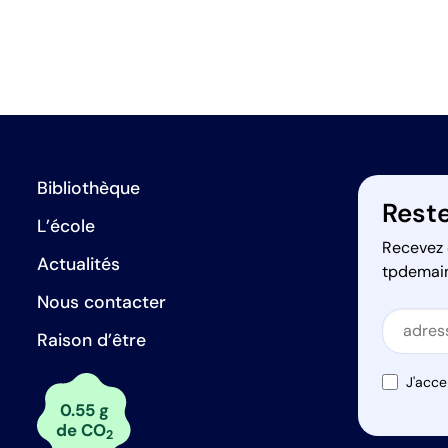
Bibliothèque
Reste
L’école
Recevez 
Actualités
tpdemai
Nous contacter
Secti
Raison d’être
Secti
J'acce
0.55 g
de CO
2