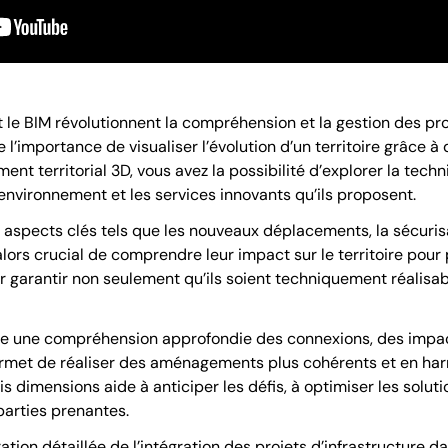
le BIM révolutionnent la compréhension et la gestion des pro
 l’importance de visualiser l’évolution d’un territoire grâce à
t territorial 3D, vous avez la possibilité d’explorer la techni
’environnement et les services innovants qu’ils proposent.
 aspects clés tels que les nouveaux déplacements, la sécuris
 alors crucial de comprendre leur impact sur le territoire pour 
 garantir non seulement qu’ils soient techniquement réalisab
ffre une compréhension approfondie des connexions, des impac
 permet de réaliser des aménagements plus cohérents et en ha
ois dimensions aide à anticiper les défis, à optimiser les sol
parties prenantes.
ion détaillée de l’intégration des projets d’infrastructure dan