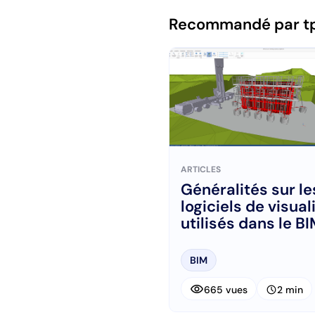
Recommandé par t
ARTICLES
Généralités sur le
logiciels de visual
utilisés dans le B
BIM
visibility
schedule
665 vues
2 min