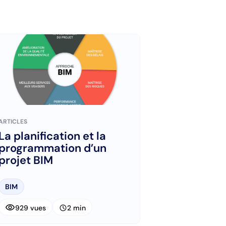
ARTICLES
La planification et la
programmation d’un
projet BIM
BIM
visibility
schedule
929 vues
2 min