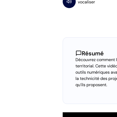
chat_bubble
Résumé
Découvrez comment la
territorial. Cette vid
outils numériques avan
la technicité des proj
qu’ils proposent.