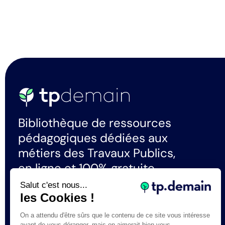
Bibliothèque de ressources
pédagogiques dédiées aux
métiers des Travaux Publics,
en ligne et 100% gratuite.
Salut c'est nous...
les Cookies !
La certification qualité a été délivrée au
titre de la catégorie d'actions suivante :
On a attendu d'être sûrs que le contenu de ce site vous intéresse
Actions de formation
avant de vous déranger, mais on aimerait bien vous