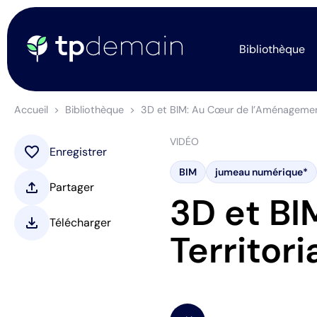
Bibliothèque
Accueil
Bibliothèque
3D et BIM: Au Cœur de l’Aménagement T
VIDÉO
favorite
Enregistrer
BIM
jumeau numérique*
upload
Partager
3D et B
download
Télécharger
Territori