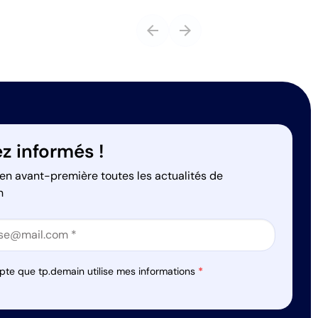
arrow_back
arrow_forward
z informés !
en avant-première toutes les actualités de
n
on
on
pte que tp.demain utilise mes informations
*