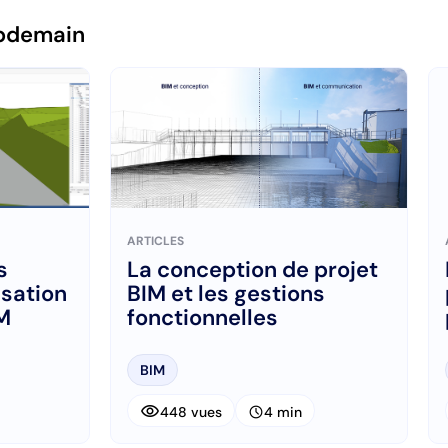
pdemain
ARTICLES
s
La conception de projet
isation
BIM et les gestions
IM
fonctionnelles
BIM
visibility
schedule
448 vues
4 min