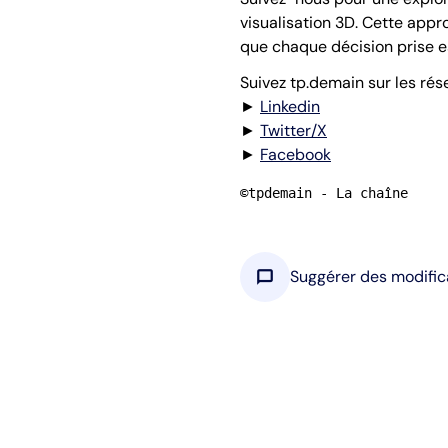
visualisation 3D. Cette app
que chaque décision prise es
Suivez tp.demain sur les rés
►
Linkedin
►
Twitter/X
►
Facebook
©tpdemain - La chaîne
chat_bubble
Suggérer des modific