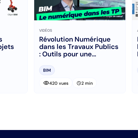
VIDÉOS
s
Révolution Numérique
bjets
dans les Travaux Publics
: Outils pour une
Construction Innovante
BIM
visibility
schedule
420 vues
2 min