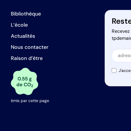
Bibliothèque
Reste
L’école
Recevez 
Actualités
tpdemai
Nous contacter
Secti
Raison d’être
Secti
J'acce
0.55 g
de CO
2
émis par cette page
s Options