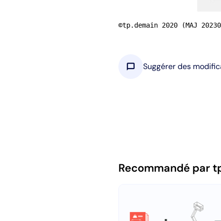
©tp.demain 2020 (MAJ 20230
chat_bubble
Suggérer des modific
Recommandé par t