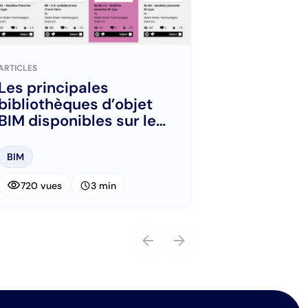
ARTICLES
Les principales
bibliothèques d’objet
BIM disponibles sur le
marché
BIM
visibility
schedule
720 vues
3 min
arrow_back
arrow_forward