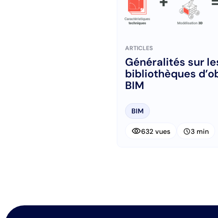
ARTICLES
Généralités sur le
bibliothèques d’o
BIM
BIM
visibility
schedule
632 vues
3 min