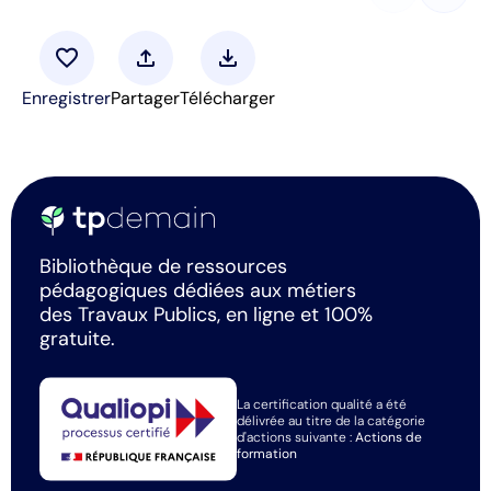
favorite
upload
download
Enregistrer
Partager
Télécharger
Bibliothèque de ressources
pédagogiques dédiées aux métiers
des Travaux Publics, en ligne et 100%
gratuite.
La certification qualité a été
délivrée au titre de la catégorie
d'actions suivante :
Actions de
formation