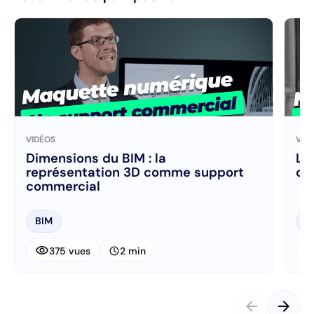
VIDÉOS
VID
Dimensions du BIM : la
La
représentation 3D comme support
co
commercial
BIM
B
visibility
visibi
schedule
375 vues
2 min
arrow_back
arrow_forward