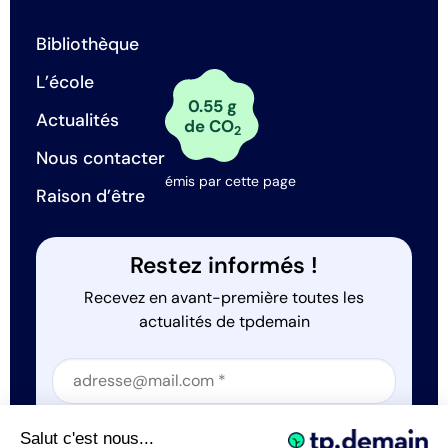
Bibliothèque
L’école
0.55 g
Actualités
de CO
2
Nous contacter
émis par cette page
Raison d’être
Restez informés !
Recevez en avant-première toutes les
actualités de tpdemain
Section
Section
J'accepte que tp.demain utilise mes informations
Salut c'est nous...