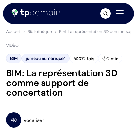
arrow_forward
Accueil
Bibliothèque
BIM: La représentation 3D comme suppo
VIDÉO
visibility
schedule
BIM
jumeau numérique*
372 fois
2 min
BIM: La représentation 3D
comme support de
concertation