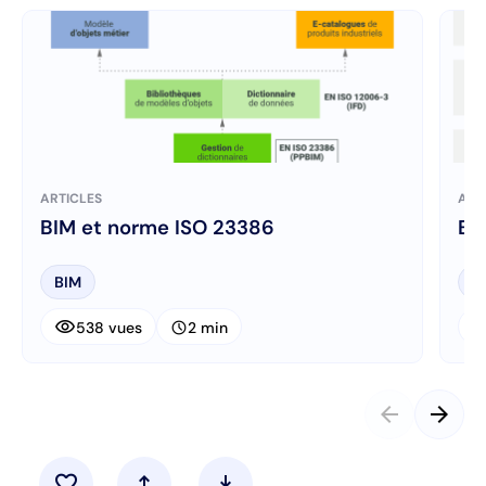
ARTICLES
ART
BIM et norme ISO 23386
BI
BIM
B
visibility
visibi
schedule
538 vues
2 min
arrow_back
arrow_forward
favorite
upload
download