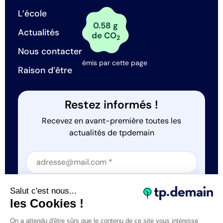
L’école
0.58 g
Actualités
de CO
2
Nous contacter
émis par cette page
Raison d’être
Restez informés !
Recevez en avant-première toutes les
actualités de tpdemain
Section
Section
J'accepte que tp.demain utilise mes informations
Salut c'est nous...
*
les Cookies !
On a attendu d'être sûrs que le contenu de ce site vous intéresse