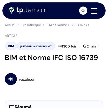
arrow_forward
Accueil
Bibliothèque
BIM et Norme IFC ISO 16739
ARTICLE
visibility
schedule
BIM
jumeau numérique*
1300 fois
2 min
BIM et Norme IFC ISO 16739
chat_bubble
Résumé