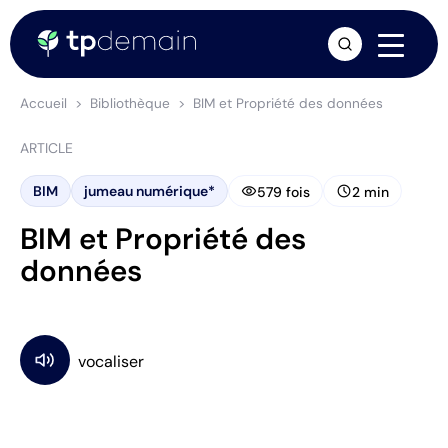
arrow_forward
Accueil
Bibliothèque
BIM et Propriété des données
ARTICLE
visibility
schedule
BIM
jumeau numérique*
579 fois
2 min
BIM et Propriété des
données