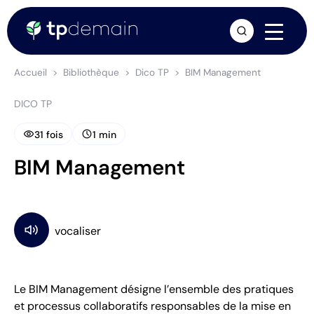
arrow_forward
Accueil
Bibliothèque
Dico TP
BIM Management
DICO TP
visibility
schedule
31 fois
1 min
BIM Management
Le BIM Management désigne l’ensemble des pratiques
et processus collaboratifs responsables de la mise en