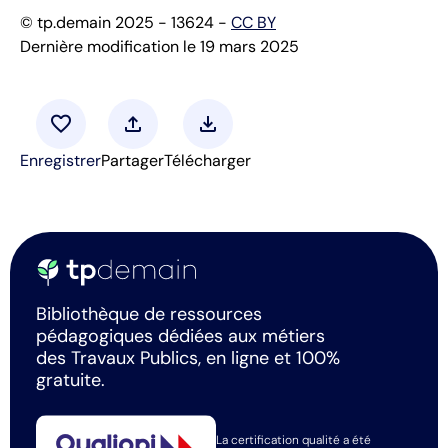
© tp.demain 2025 - 13624 -
CC BY
Dernière modification le 19 mars 2025
favorite
upload
download
Enregistrer
Partager
Télécharger
Bibliothèque de ressources
pédagogiques dédiées aux métiers
des Travaux Publics, en ligne et 100%
gratuite.
La certification qualité a été