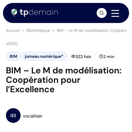
arrow_forward
Accueil
Bibliothèque
BIM – Le M de modélisation: Coopératio
VIDÉO
visibility
schedule
BIM
jumeau numérique*
322 fois
2 min
BIM – Le M de modélisation:
Coopération pour
l’Excellence