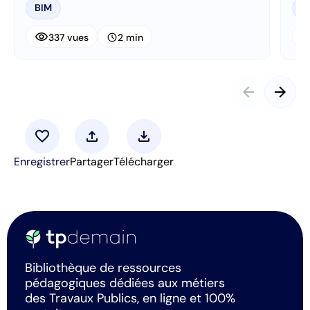
BIM
B
visibility
visibi
schedule
337 vues
2 min
arrow_back
arrow_forward
favorite
upload
download
Enregistrer
Partager
Télécharger
Bibliothèque de ressources
pédagogiques dédiées aux métiers
des Travaux Publics, en ligne et 100%