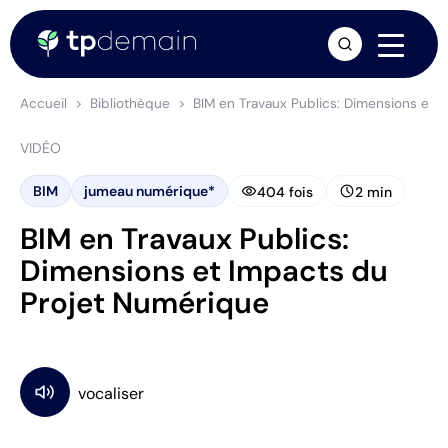
arrow_forward
Accueil
Bibliothèque
BIM en Travaux Publics: Dimensions et 
VIDÉO
visibility
schedule
BIM
jumeau numérique*
404 fois
2 min
BIM en Travaux Publics:
Dimensions et Impacts du
Projet Numérique