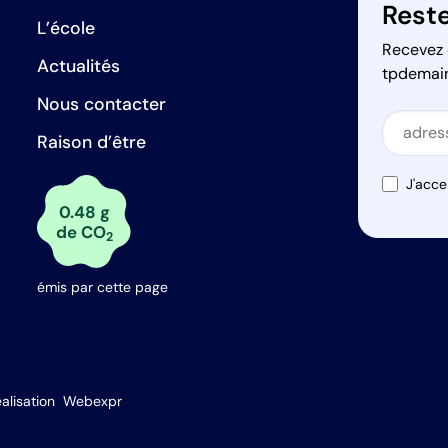
Reste
L’école
Recevez 
Actualités
tpdemai
Nous contacter
Secti
Raison d’être
Secti
J'acce
0.48 g
de CO
2
émis par cette page
alisation
Webexpr