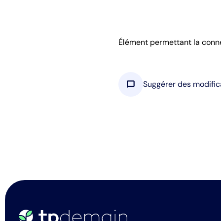
Élément permettant la connexi
chat_bubble
Suggérer des modific