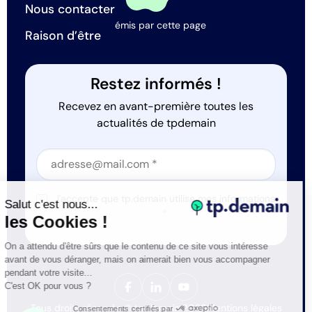
Nous contacter
émis par cette page
Raison d’être
Restez informés !
Recevez en avant-première toutes les
actualités de tpdemain
Section
Section
J'accepte que tp.demain utilise mes informations
Salut c'est nous...
*
les Cookies !
On a attendu d'être sûrs que le contenu de ce site vous intéresse
avant de vous déranger, mais on aimerait bien vous accompagner
pendant votre visite...
C'est OK pour vous ?
Tous droits réservés © tp.demain 2026
Mentions légales
Consentements certifiés par