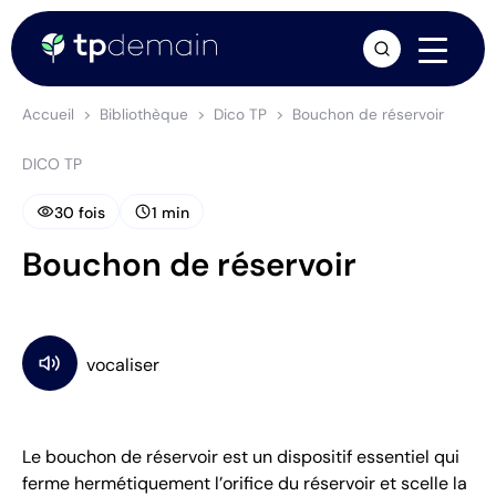
arrow_forward
Accueil
Bibliothèque
Dico TP
Bouchon de réservoir
DICO TP
visibility
schedule
30 fois
1 min
Bouchon de réservoir
Le bouchon de réservoir est un dispositif essentiel qui
ferme hermétiquement l’orifice du réservoir et scelle la