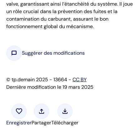
valve, garantissant ainsi l’étanchéité du système. Il joue
un rôle crucial dans la prévention des fuites et la
contamination du carburant, assurant le bon
fonctionnement global du mécanisme.
chat_bubble
Suggérer des modifications
© tp.demain 2025 - 13664 -
CC BY
Dernière modification le 19 mars 2025
favorite
upload
download
Enregistrer
Partager
Télécharger