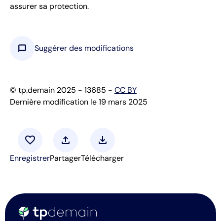
assurer sa protection.
chat_bubble
Suggérer des modifications
© tp.demain 2025 - 13685 -
CC BY
Dernière modification le 19 mars 2025
favorite
upload
download
Enregistrer
Partager
Télécharger