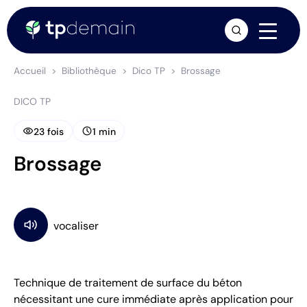
arrow_forward
Accueil
Bibliothèque
Dico TP
Brossage
DICO TP
visibility
schedule
23 fois
1 min
Brossage
Technique de traitement de surface du béton
nécessitant une cure immédiate après application pour