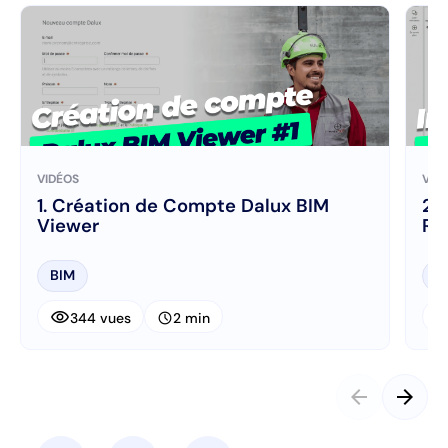
VIDÉOS
VID
1. Création de Compte Dalux BIM
2.
Viewer
Ra
BIM
B
visibility
visibi
schedule
344 vues
2 min
arrow_back
arrow_forward