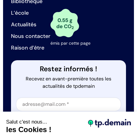
Bibliothèque
L’école
0.55 g
Actualités
de CO
2
Nous contacter
émis par cette page
Raison d’être
Restez informés !
Recevez en avant-première toutes les
actualités de tpdemain
Section
Section
J'accepte que tp.demain utilise mes informations
Salut c'est nous...
*
les Cookies !