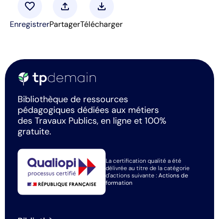
favorite
upload
download
Enregistrer
Partager
Télécharger
Bibliothèque de ressources
pédagogiques dédiées aux métiers
des Travaux Publics, en ligne et 100%
gratuite.
La certification qualité a été
délivrée au titre de la catégorie
d'actions suivante :
Actions de
formation