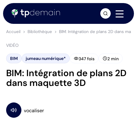
arrow_forward
Accueil
Bibliothèque
BIM: Intégration de plans 2D dans maqu
VIDÉO
visibility
schedule
BIM
jumeau numérique*
347 fois
2 min
BIM: Intégration de plans 2D
dans maquette 3D