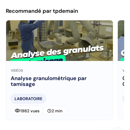
Recommandé par tpdemain
VIDÉOS
VID
Analyse granulométrique par
Co
tamisage
Ca
LABORATOIRE
L
visibility
visibi
schedule
1982 vues
2 min