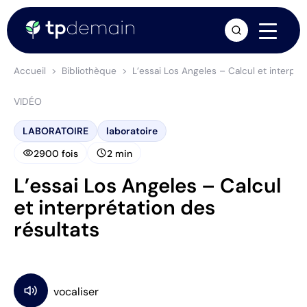
arrow_forward
Accueil
Bibliothèque
L’essai Los Angeles – Calcul et interpré
VIDÉO
LABORATOIRE
laboratoire
visibility
schedule
2900 fois
2 min
L’essai Los Angeles – Calcul
et interprétation des
résultats