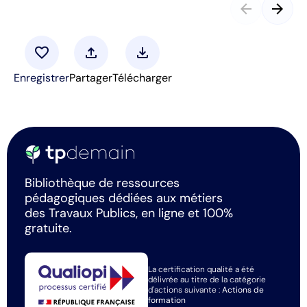
arrow_back
arrow_forward
favorite
upload
download
Enregistrer
Partager
Télécharger
Bibliothèque de ressources
pédagogiques dédiées aux métiers
des Travaux Publics, en ligne et 100%
gratuite.
La certification qualité a été
délivrée au titre de la catégorie
d'actions suivante :
Actions de
formation