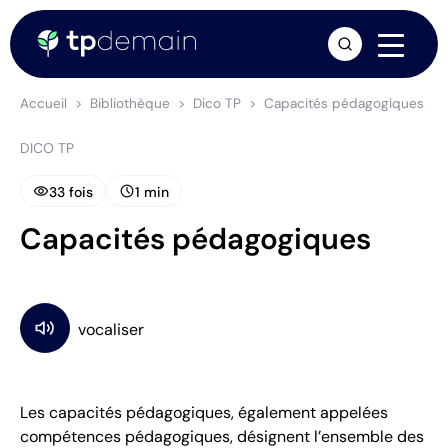
arrow_forward
Accueil
Bibliothèque
Dico TP
Capacités pédagogiques
DICO TP
visibility
schedule
33 fois
1 min
Capacités pédagogiques
Les capacités pédagogiques, également appelées
compétences pédagogiques, désignent l’ensemble des