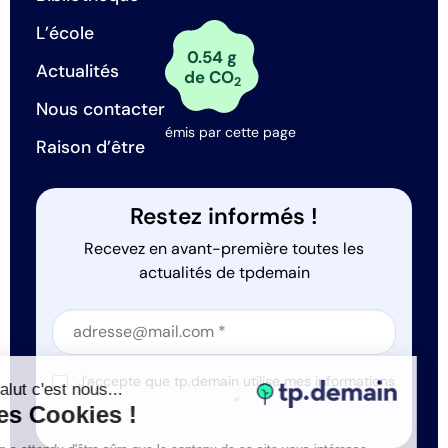
L’école
0.54 g
Actualités
de CO
2
Nous contacter
émis par cette page
Raison d’être
Restez informés !
Recevez en avant-première toutes les
actualités de tpdemain
Section
Section
J'accepte que tp.demain utilise mes informations
Salut c'est nous...
*
les Cookies !