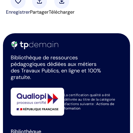
favorite
upload
download
Enregistrer
Partager
Télécharger
Bibliothèque de ressources
pédagogiques dédiées aux métiers
des Travaux Publics, en ligne et 100%
gratuite.
La certification qualité a été
délivrée au titre de la catégorie
d'actions suivante :
Actions de
formation
Bibliothèque