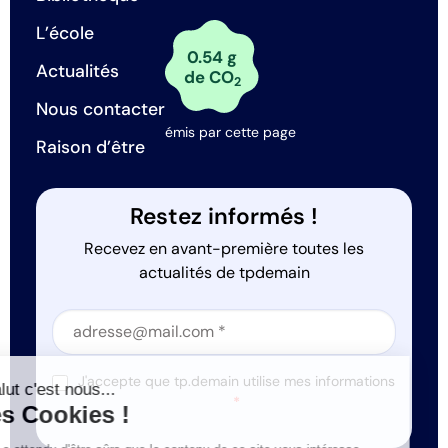
L’école
0.54 g
Actualités
de CO
2
Nous contacter
émis par cette page
Raison d’être
Restez informés !
Recevez en avant-première toutes les
actualités de tpdemain
Section
Section
J'accepte que tp.demain utilise mes informations
Salut c'est nous...
*
les Cookies !