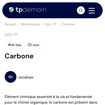
arrow_forward
Accueil
Bibliothèque
Dico TP
Carbone
DICO TP
visibility
schedule
41 fois
1 min
Carbone
Élément chimique essentiel à la vie et fondamental
pour la chimie organique, le carbone est présent dans