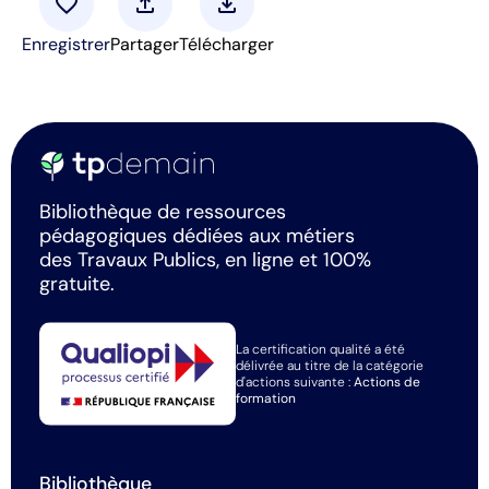
favorite
upload
download
Enregistrer
Partager
Télécharger
Bibliothèque de ressources
pédagogiques dédiées aux métiers
des Travaux Publics, en ligne et 100%
gratuite.
La certification qualité a été
délivrée au titre de la catégorie
d'actions suivante :
Actions de
formation
Bibliothèque