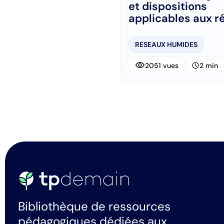
et dispositions
applicables aux r
de canalisations
RESEAUX HUMIDES
visibility
schedule
2051 vues
2 min
Bibliothèque de ressources
pédagogiques dédiées aux