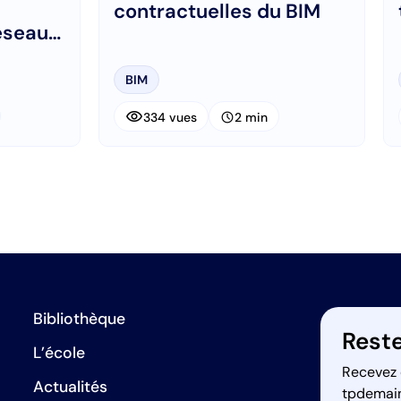
contractuelles du BIM
éseaux
BIM
visibility
schedule
334 vues
2 min
Bibliothèque
Reste
L’école
Recevez 
Actualités
tpdemai