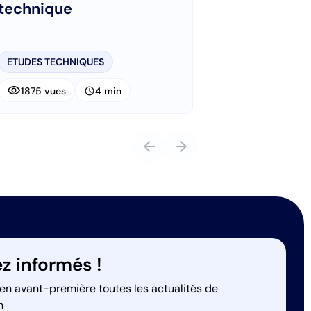
technique
ETUDES TECHNIQUES
visibility
schedule
1875 vues
4 min
arrow_back
arrow_forward
z informés !
en avant-première toutes les actualités de
n