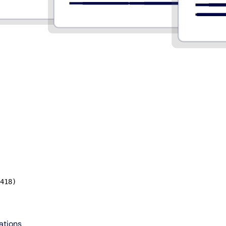
418)
ations