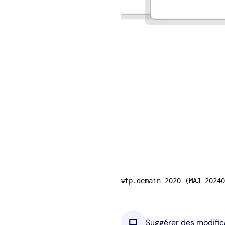
©tp.demain 2020 (MAJ 20240
chat_bubble
Suggérer des modific