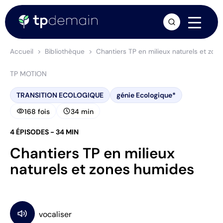
arrow_forward
Accueil
Bibliothèque
Chantiers TP en milieux naturels et zo
TP MOTION
TRANSITION ECOLOGIQUE
génie Ecologique*
visibility
schedule
168 fois
34 min
4 ÉPISODES - 34 MIN
Chantiers TP en milieux
naturels et zones humides