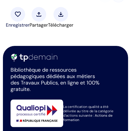
favorite
upload
download
Enregistrer
Partager
Télécharger
Bibliothèque de ressources
pédagogiques dédiées aux métiers
des Travaux Publics, en ligne et 100%
gratuite.
La certification qualité a été
délivrée au titre de la catégorie
d'actions suivante :
Actions de
formation