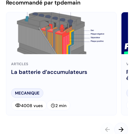
Recommandé par tpdemain
ARTICLES
VID
La batterie d’accumulateurs
FN
él
MECANIQUE
T
visibility
visibi
schedule
4008 vues
2 min
arrow_back
arrow_forward