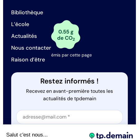
Bibliothèque
L’école
0.55 g
Actualités
de CO
2
Nous contacter
émis par cette page
Raison d’être
Restez informés !
Recevez en avant-première toutes les
actualités de tpdemain
Section
Section
J'accepte que tp.demain utilise mes informations
Salut c'est nous...
*