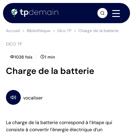
arrow_forward
Accueil
Bibliothèque
Dico TP
Charge de la batterie
DICO TP
visibility
schedule
1026 fois
1 min
Charge de la batterie
La charge de la batterie correspond à l’étape qui
consiste à convertir l’énergie électrique d’un